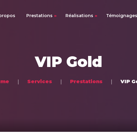
propos
Prestations
Réalisations
Témoignage
Mariages
Mariages
Soirées
Décorations
VIP Gold
Soirées
ome
Services
Prestations
VIP G